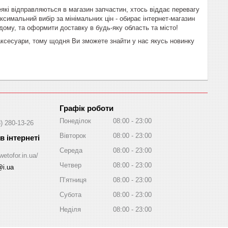
еякі відправляються в магазин запчастин, хтось віддає перевагу
аксимальний вибір за мінімальних цін - обирає інтернет-магазин
дому, та оформити доставку в будь-яку область та місто!
ксесуари, тому щодня Ви зможете знайти у нас якусь новинку
Графік роботи
Понеділок
08:00
23:00
) 280-13-26
Вівторок
08:00
23:00
Середа
08:00
23:00
wetofor.in.ua/
Четвер
08:00
23:00
@i.ua
Пʼятниця
08:00
23:00
Субота
08:00
23:00
Неділя
08:00
23:00