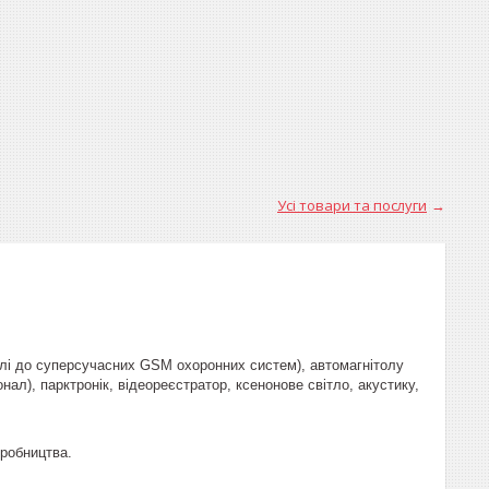
Усі товари та послуги
елі до суперсучасних GSM охоронних систем), автомагнітолу
онал), парктронік, відеореєстратор, ксенонове світло, акустику,
иробництва.