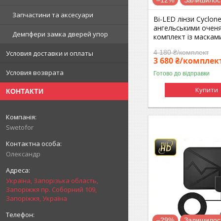
Запчастини та аксесуари
Bi-LED лінзи Cyclone
ангельськими очен
Демпфери замка дверей упор
комплект із масками
4 180 ₴/комплект
Условия доставки и оплаты
3 680 ₴/комплек
Условия возврата
Готово до відправки
Купити
КОНТАКТИ
Swetofor
Олександр
Україна, Запорізька область,
Запоріжжя пр. Соборний 109,
Запоріжжя, Україна
–29%
Залишилось