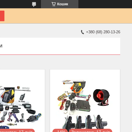
Кошик
+380 (68) 280-13-26
И
лишилось 17 днів
–14%
Залишилось 17 днів