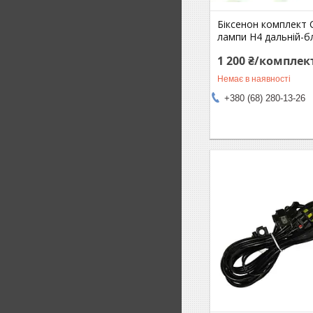
Біксенон комплект 
лампи H4 дальній-б
1 200 ₴/комплек
Немає в наявності
+380 (68) 280-13-26