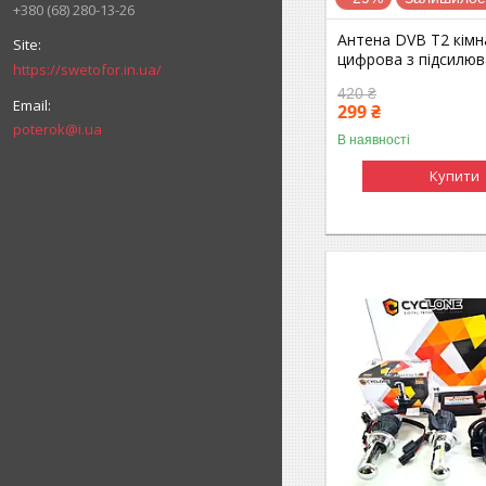
+380 (68) 280-13-26
Антена DVB Т2 кімн
цифрова з підсилю
https://swetofor.in.ua/
420 ₴
299 ₴
poterok@i.ua
В наявності
Купити