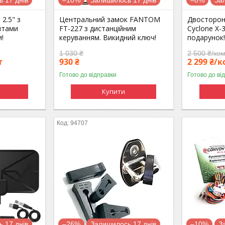
 2.5" з
Центральний замок FANTOM
Двосторон
ятами
FT-227 з дистанційним
Cyclone X-
!
керуванням. Викидний ключ!
подарунок
1 030 ₴
2 500 ₴/ко
т
930 ₴
2 299 ₴/
Готово до відправки
Готово до ві
Купити
94707
 17 днів
–26%
Залишилось 17 днів
–10%
З