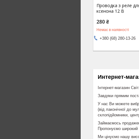
Проводка з реле для
ксенона 12 В
280 ₴
Немає в наявності
+380 (68) 280-13-26
Интернет-маг
Інтернет-магазин Сві
Завдяки прямим поста
У нас Ви можете вибр
(від лаконічної до му
склопідйомники, цент
Займаємось продажем 
Пропонуємо широкий в
Ми цінуємо нашу висо