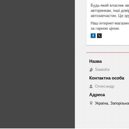
Будь-який власник ав
авторинкам, інші дові
автозапчастин. Це зр
Наш інтернет-магазин
за гарною ціною.
Swetofor
Олександр
Україна, Запорізьк