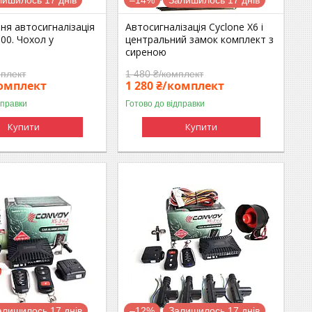
ня автосигналізація
Автосигналізація Cyclone X6 і
300. Чохол у
центральний замок комплект з
!
сиреною
мплект
1 480 ₴/комплект
комплект
1 280 ₴/комплект
дправки
Готово до відправки
Купити
Купити
алишилось 17 днів
–12%
Залишилось 17 днів