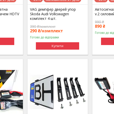
атна
VAG демпфер дверей упор
Автосигнал
вачем HDTV
Skoda Audi Volkswagen
v.2 силовий
комплект 4 шт.
990 ₴
890 ₴
390 ₴/комплект
290 ₴/комплект
Готово до ві
Готово до відправки
Купити