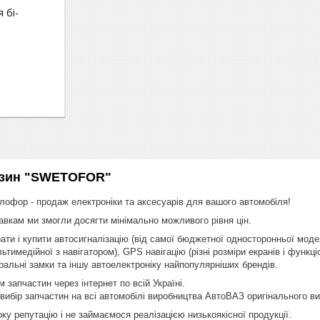
 бі-
азин "SWETOFOR"
тлофор - продаж електроніки та аксесуарів для вашого автомобіля!
вкам ми змогли досягти мінімально можливого рівня цін.
ати і купити автосигналізацію (від самої бюджетної односторонньої мод
льтимедійної з навігатором), GPS навігацію (різні розміри екранів і функці
ральні замки та іншу автоелектроніку найпопулярніших брендів.
запчастин через інтернет по всій Україні.
ибір запчастин на всі автомобілі виробництва АвтоВАЗ оригінального в
ку репутацію і не займаємося реалізацією низькоякісної продукції.