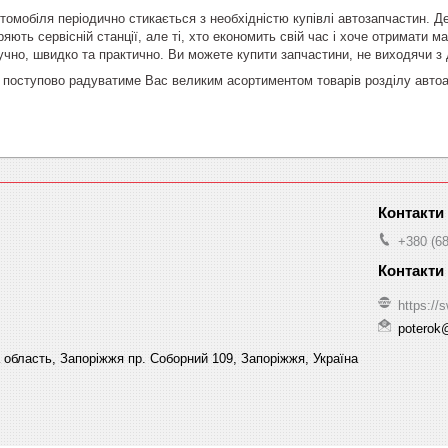
томобіля періодично стикається з необхідністю купівлі автозапчастин. Д
ряють сервісній станції, але ті, хто економить свій час і хоче отримати м
учно, швидко та практично. Ви можете купити запчастини, не виходячи з 
 поступово радуватиме Вас великим асортиментом товарів розділу автоа
+380 (68
https://s
poterok
а область, Запоріжжя пр. Соборний 109, Запоріжжя, Україна