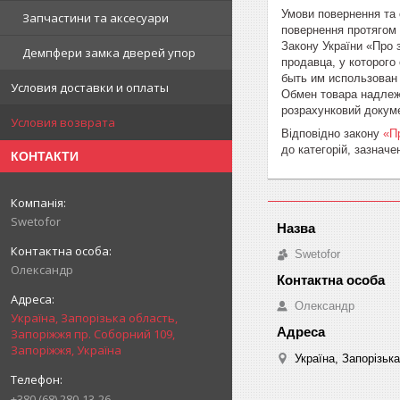
Умови повернення та 
Запчастини та аксесуари
повернення протягом 1
Закону України «Про 
Демпфери замка дверей упор
продавца, у которого
быть им использован 
Условия доставки и оплаты
Обмен товара надлежа
розрахунковий докуме
Условия возврата
Відповідно закону
«П
до категорій, зазнач
КОНТАКТИ
Swetofor
Swetofor
Олександр
Олександр
Україна, Запорізька область,
Запоріжжя пр. Соборний 109,
Запоріжжя, Україна
Україна, Запорізьк
+380 (68) 280-13-26