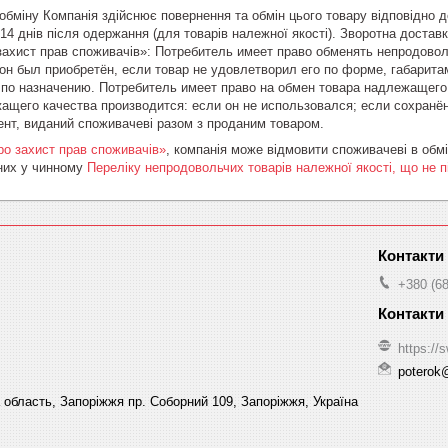
обміну Компанія здійснює повернення та обмін цього товару відповідно 
4 днів після одержання (для товарів належної якості). Зворотна доставк
захист прав споживачів»: Потребитель имеет право обменять непродово
 он был приобретён, если товар не удовлетворил его по форме, габарита
по назначению. Потребитель имеет право на обмен товара надлежащего к
щего качества производится: если он не использовался; если сохранён 
нт, виданий споживачеві разом з проданим товаром.
ро захист прав споживачів»
, компанія може відмовити споживачеві в обмі
ених у чинному
Переліку непродовольчих товарів належної якості, що не 
+380 (68
https://s
poterok
а область, Запоріжжя пр. Соборний 109, Запоріжжя, Україна