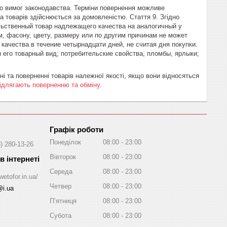
до вимог законодавства. Терміни повернення можливе 
а товарів здійснюється за домовленістю. Стаття 9. Згідно 
льственный товар надлежащего качества на аналогичный у 
м, фасону, цвету, размеру или по другим причинам не может 
ачества в течение четырнадцати дней, не считая дня покупки. 
его товарный вид; потребительские свойства, пломбы, ярлыки; 
ні та поверненні товарів належної якості, якщо вони відносяться
підлягають поверненню та обміну
.
Графік роботи
Понеділок
08:00
23:00
) 280-13-26
Вівторок
08:00
23:00
Середа
08:00
23:00
wetofor.in.ua/
Четвер
08:00
23:00
@i.ua
Пʼятниця
08:00
23:00
Субота
08:00
23:00