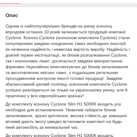
Опис
Одним із найпопулярніших брендів на ринку ксенону
впродовж останніх 10 років залишається продукція компанії
Cyclone. Ксенон Cyclone (ксенонові комплекти Cyclone) стали
популярними завдяки поєднанню таких необхідних якостей,
як незмінна надійність і невисока вартість виробу. Надійність і
довгий термін експлуатації, як блоків розпалювання Cyclone,
так і ксенонових ламп досягається завдяки використанню
фірмових ліцензійних комплектуючих до блоків запалювання
та виготовленню якісних ламп, з подальшим ретельним
проходженням контролю якості готової продукції. Завдяки
збалансованій ціновій політиці, ксенонові комплекти Cyclone
успішно реалізуються не тільки на українському ринку, але й
практично у всіх європейських країнах!
До комплекту ксенону Cyclone Slim H1 5000K входить усе
необхідне для встановлення. Невеликі габарити блоків
запалювання, зручні кріплення, висока стійкість до зовнішніх
впливів дають змогу швидко встановити комплект на будь-
який автомобіль за мінімальний час.
До комплекту ксенону Cyclone Slim H1 5000K входить: