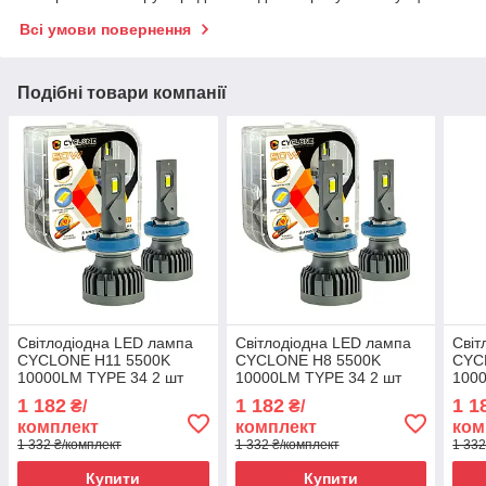
Всі умови повернення
Подібні товари компанії
Світлодіодна LED лампа
Світлодіодна LED лампа
Світ
CYCLONE H11 5500K
CYCLONE H8 5500K
CYC
10000LM TYPE 34 2 шт
10000LM TYPE 34 2 шт
1000
комплект
комплект
комп
1 182
1 182
1 1
₴/
₴/
комплект
комплект
ком
1 332 ₴/комплект
1 332 ₴/комплект
1 332
Купити
Купити