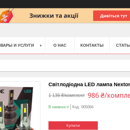
ВАРЫ И УСЛУГИ
О НАС
КОНТАКТЫ
СТАТЬ
Світлодіодна LED лампа Nexto
986 ₴/компл
1 136 ₴/комплект
В наявності
Код:
005066
Купити