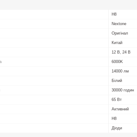
H8
Nextone
Оригінал
Китай
12 В, 24 В
а
6000K
14000 лм
Білий
п
30000 годин
65 Вт
Активний
H8
Діоди