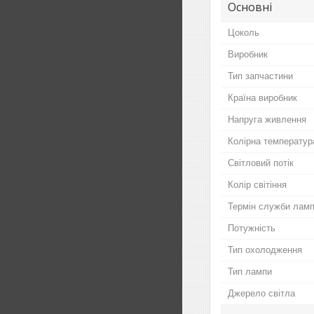
Основні
Цоколь
Виробник
Тип запчастини
Країна виробник
Напруга живлення
Колірна температур
Світловий потік
Колір світіння
Термін служби лам
Потужність
Тип охолодження
Тип лампи
Джерело світла