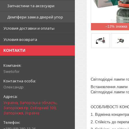
Запчастини та аксесуари
Демпфери замка дверей упор
–13%
Условия доставки и оплаты
Условия возврата
КОНТАКТИ
Swetofor
Світлодіодні лампи г
Олександр
Встановлення лампи в
Світлодіодні лампи г
Україна, Запорізька область,
ОСОБЛИВОСТІ КОНС
Запоріжжя пр. Соборний 109,
Запоріжжя, Україна
1. Відмінна концентра
2. Стійкість до переп
+380 (68) 280-13-26