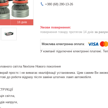
+380 (68) 280-13-26
16 днів
повернення товару протягом 14 днів
за раху
У компанії підключені електронні платежі. Те
оловного світла Nextone Нового покоління
край простє і не вимагає кваліфікації установника. Цим самим Ви зможе
отові до роботи відразу після заміни штатних ламп автомобіля.
ТРУКЦІЇ
ція світла,
адів напруги,