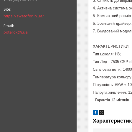
3. Стійкість до вібраці
4. Активна система о
https://swetofor.in.ua/
5. Компактний розмір
6. Зовнішній драйвер,
7. Вбудований модул
poterok@i.ua
ХАРАКТЕРИСТИКИ
Тип цоколя: H8;
Тип Лед - 7535 CSP ch
Світловий потік: 1400
Температура кольору
Потужність -65W +-1
Напруга живлення: 12
Гарантія 12 місяців.
Характеристик