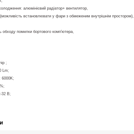
ї,
холодження: алюмінієвий радіатор+ вентилятор,
 (можливість встановлювати у фари з обмеженим внутрішнім простором),
ь обходу помилки бортового комп'ютера,
ip ;
0 Lm;
: 6000K;
0%;
-32 В;
и