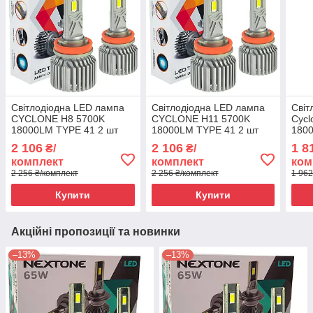
Світлодіодна LED лампа
Світлодіодна LED лампа
Світ
CYCLONE H8 5700K
CYCLONE H11 5700K
Cycl
18000LM TYPE 41 2 шт
18000LM TYPE 41 2 шт
1800
комплект
комплект
2 106
2 106
1 8
₴/
₴/
комплект
комплект
ком
2 256 ₴/комплект
2 256 ₴/комплект
1 962
Купити
Купити
Акційні пропозиції та новинки
–13%
–13%