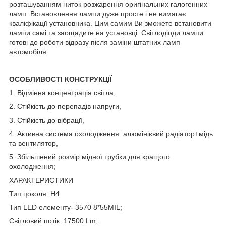
розташуванням ниток розжарення оригінальних галогенних
ламп. Встановлення лампи дуже просте і не вимагає
кваліфікації установника. Цим самим Ви зможете встановити
лампи самі та заощадите на установці. Світлодіоди лампи
готові до роботи відразу після заміни штатних ламп
автомобіля.
ОСОБЛИВОСТІ КОНСТРУКЦІЇ
1. Відмінна концентрація світла,
2. Стійкість до перепадів напруги,
3. Стійкість до вібрації,
4. Активна система охолодження: алюмінієвий радіатор+мідь
та вентилятор,
5. Збільшений розмір мідної трубки для кращого
охолодження;
ХАРАКТЕРИСТИКИ
Тип цоколя: H4
Тип LED елементу- 3570 8*55MIL;
Світловий потік: 17500 Lm;