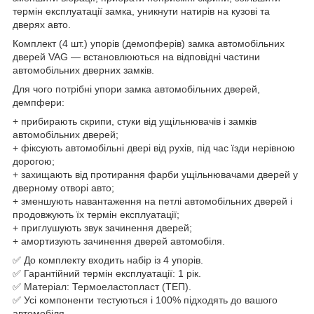
термін експлуатації замка, уникнути натирів на кузові та
дверях авто.
Комплект (4 шт.) упорів (демопферів) замка автомобільних
дверей VAG — встановлюються на відповідні частини
автомобільних дверних замків.
Для чого потрібні упори замка автомобільних дверей,
демпфери:
+ прибирають скрипи, стуки від ущільнювачів і замків
автомобільних дверей;
+ фіксують автомобільні двері від рухів, під час їзди нерівною
дорогою;
+ захищають від протирання фарби ущільнювачами дверей у
дверному отворі авто;
+ зменшують навантаження на петлі автомобільних дверей і
продовжують їх термін експлуатації;
+ приглушують звук зачинення дверей;
+ амортизують зачинення дверей автомобіля.
✅ До комплекту входить набір із 4 упорів.
✅ Гарантійний термін експлуатації: 1 рік.
✅ Матеріал: Термоеластопласт (ТЕП).
✅ Усі компоненти тестуються і 100% підходять до вашого
автомобіля.