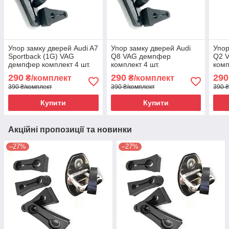
Упор замку дверей Audi A7
Упор замку дверей Audi
Упор
Sportback (1G) VAG
Q8 VAG демпфер
Q2 
демпфер комплект 4 шт.
комплект 4 шт.
комп
290
290
290
₴/комплект
₴/комплект
390 ₴/комплект
390 ₴/комплект
390 ₴
Купити
Купити
Акційні пропозиції та новинки
–27%
–27%