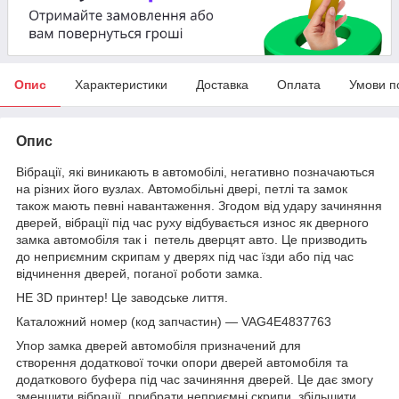
Опис
Характеристики
Доставка
Оплата
Умови п
Опис
Вібрації, які виникають в автомобілі, негативно позначаються
на різних його вузлах. Автомобільні двері, петлі та замок
також мають певні навантаження. Згодом від удару зачиняння
дверей, вібрації під час руху відбувається износ як дверного
замка автомобіля так і петель дверцят авто. Це призводить
до неприємним скрипам у дверях під час їзди або під час
відчинення дверей, поганої роботи замка.
НЕ 3D принтер! Це заводське лиття.
Каталожний номер (код запчастин) — VAG4E4837763
Упор замка дверей автомобіля призначений для
створення додаткової точки опори дверей автомобіля та
додаткового буфера під час зачиняння дверей. Це дає змогу
зменшити вібрації, прибрати неприємні скрипи, збільшити