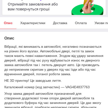
Опис
Характеристики
Доставка
Оплата
Умови п
Опис
Вібрації, які виникають в автомобілі, негативно позначаються
на різних його вузлах. Автомобільні двері, петлі та замок
також мають певні навантаження. Згодом від удару зачиняння
дверей, вібрації під час руху відбувається износ як дверного
замка автомобіля так і петель дверцят авто. Це призводить
до неприємним скрипам у дверях під час їзди або під час
відчинення дверей, поганої роботи замка.
НЕ 3D принтер! Це заводське лиття.
Каталожний номер (код запчастин) — VAG4E4837763
Упор замка дверей автомобіля призначений для
створення додаткової точки опори дверей автомобіля та
додаткового буфера під час зачиняння дверей. Це дає змогу
зменшити вібрації, прибрати неприємні скрипи, збільшити