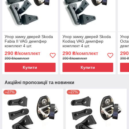
Упор замку дверей Skoda
Упор замку дверей Skoda
Упор
Fabia II VAG демпфер
Kodiaq VAG демпфер
Octa
комплект 4 шт.
комплект 4 шт.
демп
290
290
290
₴/комплект
₴/комплект
390 ₴/комплект
390 ₴/комплект
390 ₴
Купити
Купити
Акційні пропозиції та новинки
–27%
–27%