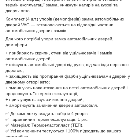
термін експлуатації замка, уникнути натирів на кузові та
дверях авто.
Комплект (4 шт.) упорів (демопферів) замка автомобільних
дверей VAG — встановлюються на відповідні частини
автомобільних дверних замків.
Для чого потрібні упори замка автомобільних дверей,
демпфери:
+ прибирають скрипи, стуки від ущільнювачів і замків
автомобільних дверей;
+ фіксують автомобільні двері від рухів, під час їзди нерівною
дорогою;
+ захищають від протирання фарби ущільнювачами дверей у
дверному отворі авто;
+ зменшують навантаження на петлі автомобільних дверей і
продовжують їх термін експлуатації;
+ приглушують звук зачинення дверей;
+ амортизують зачинення дверей автомобіля.
✅ До комплекту входить набір із 4 упорів.
✅ Гарантійний термін експлуатації: 1 рік.
✅ Матеріал: Термоеластопласт (ТЕП).
✅ Усі компоненти тестуються і 100% підходять до вашого
автомобіля.