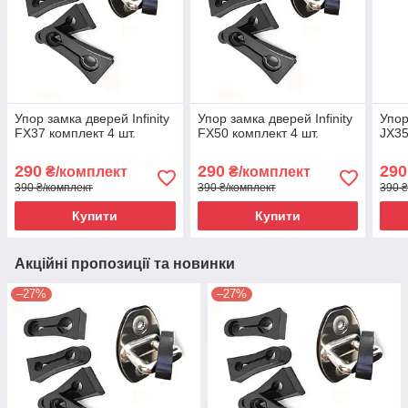
Упор замка дверей Infinity
Упор замка дверей Infinity
Упор
FX37 комплект 4 шт.
FX50 комплект 4 шт.
JX35
290
290
290
₴/комплект
₴/комплект
390 ₴/комплект
390 ₴/комплект
390 ₴
Купити
Купити
Акційні пропозиції та новинки
–27%
–27%