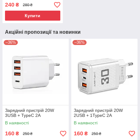
панелей магнітол
240
₴
280 ₴
Купити
Акційні пропозиції та новинки
–36%
–36%
Зарядний пристрій 20W
Зарядний пристрій 20W
3USB + TypeC 2А
2USB + 1TypeC 2А
В наявності
В наявності
160
160
₴
₴
250 ₴
250 ₴