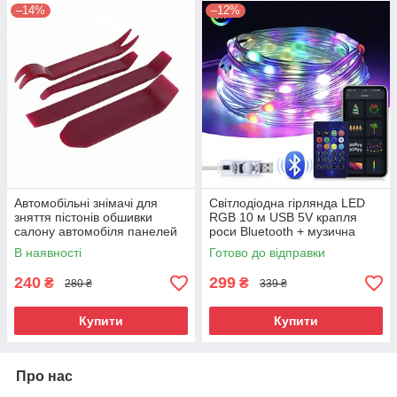
–14%
–12%
Автомобільні знімачі для
Світлодіодна гірлянда LED
зняття пістонів обшивки
RGB 10 м USB 5V крапля
салону автомобіля панелей
роси Bluetooth + музична
магнітол
В наявності
Готово до відправки
240
299
₴
₴
280 ₴
339 ₴
Купити
Купити
Про нас