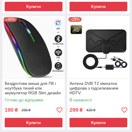
Купити
Купити
–34%
–29%
Бездротова миша для ПК і
Антена DVB Т2 кімнатна
ноутбука тихий клік
цифрова з підсилювачем
акумулятор RGB Slim дизайн
HDTV
Готово до відправки
В наявності
190
299
₴
₴
290 ₴
420 ₴
Купити
Купити